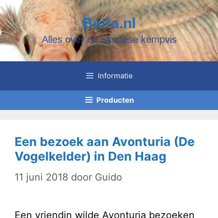
Ga
Betta.nl
naar
Alles over de Siamese kempvis
de
inhoud
Informatie
Producten
Een bezoek aan Avonturia (De
Vogelkelder) in Den Haag
11 juni 2018
door
Guido
Een vriendin wilde Avonturia bezoeken