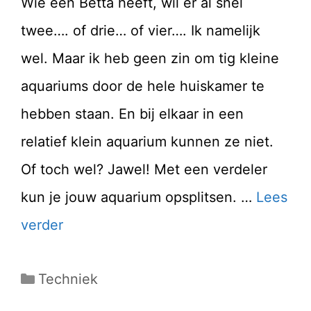
Wie één Betta heeft, wil er al snel
twee…. of drie… of vier…. Ik namelijk
wel. Maar ik heb geen zin om tig kleine
aquariums door de hele huiskamer te
hebben staan. En bij elkaar in een
relatief klein aquarium kunnen ze niet.
Of toch wel? Jawel! Met een verdeler
kun je jouw aquarium opsplitsen. …
Lees
verder
Categorieën
Techniek