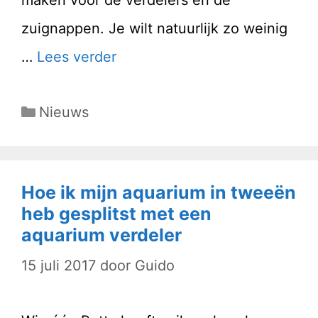
maken voor de verdelers en de
zuignappen. Je wilt natuurlijk zo weinig
…
Lees verder
Categorieën
Nieuws
Hoe ik mijn aquarium in tweeën
heb gesplitst met een
aquarium verdeler
15 juli 2017
door
Guido