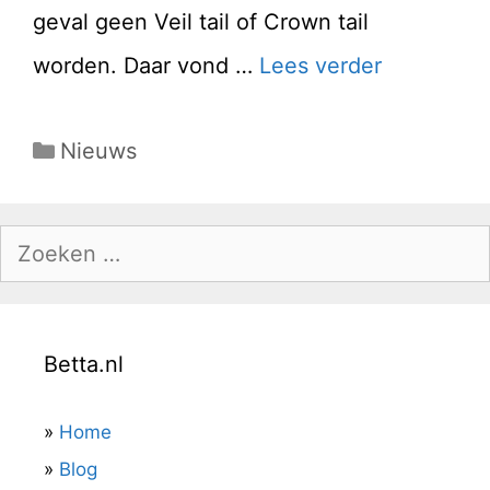
geval geen Veil tail of Crown tail
worden. Daar vond …
Lees verder
Categorieën
Nieuws
Zoek
naar:
Betta.nl
»
Home
»
Blog