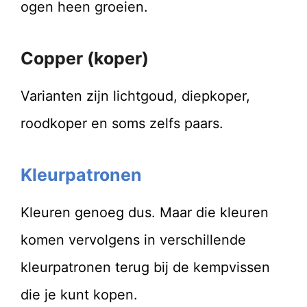
ogen heen groeien.
Copper (koper)
Varianten zijn lichtgoud, diepkoper,
roodkoper en soms zelfs paars.
Kleurpatronen
Kleuren genoeg dus. Maar die kleuren
komen vervolgens in verschillende
kleurpatronen terug bij de kempvissen
die je kunt kopen.