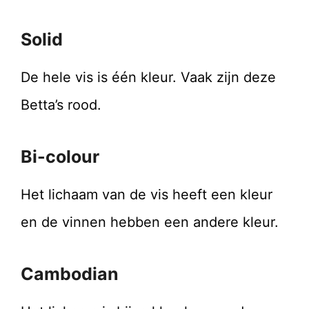
Solid
De hele vis is één kleur. Vaak zijn deze
Betta’s rood.
Bi-colour
Het lichaam van de vis heeft een kleur
en de vinnen hebben een andere kleur.
Cambodian