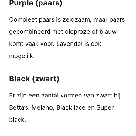
Purple (paars)
Compleet paars is zeldzaam, maar paars
gecombineerd met dieproze of blauw
komt vaak voor. Lavendel is ook
mogelijk.
Black (zwart)
Er zijn een aantal vormen van zwart bij
Betta’s: Melano, Black lace en Super
black.