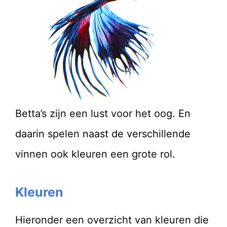
Betta’s zijn een lust voor het oog. En
daarin spelen naast de verschillende
vinnen ook kleuren een grote rol.
Kleuren
Hieronder een overzicht van kleuren die