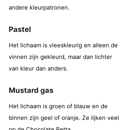
andere kleurpatronen.
Pastel
Het lichaam is vleeskleurig en alleen de
vinnen zijn gekleurd, maar dan lichter
van kleur dan anders.
Mustard gas
Het lichaam is groen of blauw en de
binnen zijn geel of oranje. Ze lijken veel
op de Chocolate Betta.