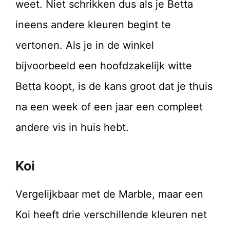
weet. Niet schrikken dus als je Betta
ineens andere kleuren begint te
vertonen. Als je in de winkel
bijvoorbeeld een hoofdzakelijk witte
Betta koopt, is de kans groot dat je thuis
na een week of een jaar een compleet
andere vis in huis hebt.
Koi
Vergelijkbaar met de Marble, maar een
Koi heeft drie verschillende kleuren net