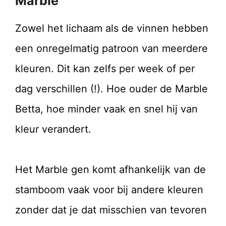
Marble
Zowel het lichaam als de vinnen hebben
een onregelmatig patroon van meerdere
kleuren. Dit kan zelfs per week of per
dag verschillen (!). Hoe ouder de Marble
Betta, hoe minder vaak en snel hij van
kleur verandert.
Het Marble gen komt afhankelijk van de
stamboom vaak voor bij andere kleuren
zonder dat je dat misschien van tevoren